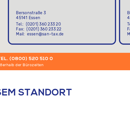
Bersonstraße 3
B
45141
Essen
4
Tel.
(0201) 360 233 20
T
Fax
(0201) 360 233 22
F
Mail
essen@san-tax.de
M
TEL. (0800) 520 510 0
ußerhalb der Bürozeiten
ESEM STANDORT