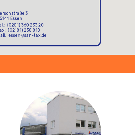
ersonstraße 3
5141
Essen
el.
(0201) 360 233 20
ax
(02181) 238 810
ail
essen@san-tax.de