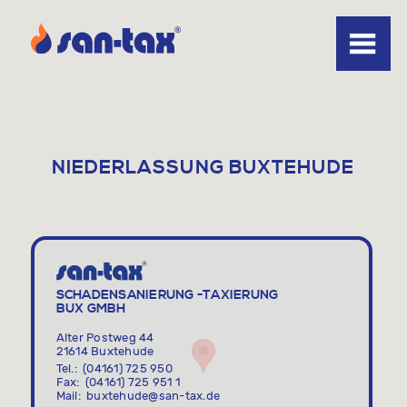
Direkt
LEISTU
zum
HAUPT
NIEDE
Inhalt
ÜBER
UNS
JOBS
KONTA
BUXTEHUDE
SCHADENSANIERUNG -TAXIERUNG
BUX GMBH
Alter Postweg 44
21614
Buxtehude
Tel.
(04161) 725 950
Fax
(04161) 725 951 1
Mail
buxtehude@san-tax.de