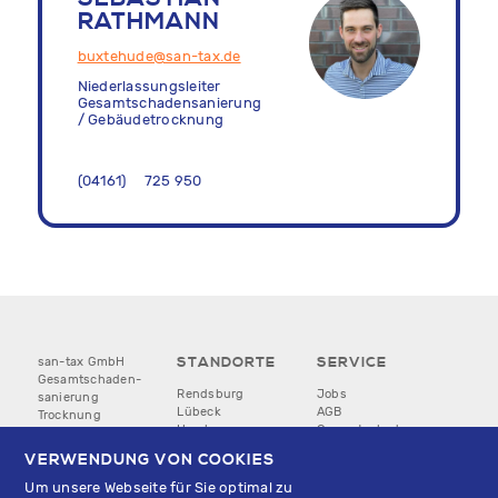
RATHMANN
buxtehude@san-tax.de
Niederlassungsleiter
Gesamtschadensanierung
/ Gebäudetrocknung
04161
725 950
STANDORTE
SERVICE
san-tax GmbH
Gesamtschaden­
Rendsburg
Jobs
sanierung
Lübeck
AGB
Trocknung
Hamburg
Gesamtschaden­
Leckageortung
Bremen
sanierung
VERWENDUNG VON COOKIES
Hannover
AGB Trocknung
© 2025
Osnabrück
Kontakt
Um unsere Webseite für Sie optimal zu