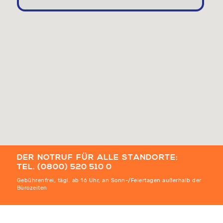
DER NOTRUF FÜR ALLE STANDORTE
TEL. (0800) 520 510 0
Gebührenfrei, tägl. ab 16 Uhr, an Sonn-/Feiertagen außerhalb der
Bürozeiten